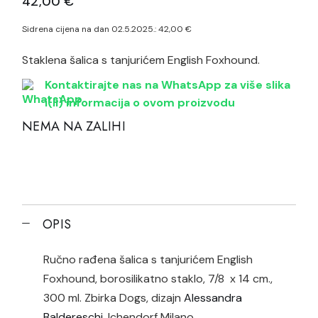
42,00
€
Sidrena cijena na dan 02.5.2025.:
42,00
€
Staklena šalica s tanjurićem English Foxhound.
Kontaktirajte nas na WhatsApp za više slika
i(li) informacija o ovom proizvodu
NEMA NA ZALIHI
OPIS
Ručno rađena šalica s tanjurićem English
Foxhound, borosilikatno staklo, 7/8 x 14 cm.,
300 ml. Zbirka Dogs, dizajn
Alessandra
Baldereschi
, Ichendorf Milano.