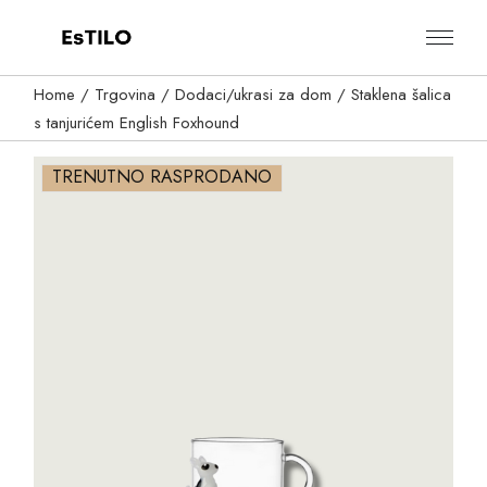
Skip
to
the
content
Home
Trgovina
Dodaci/ukrasi za dom
Staklena šalica
s tanjurićem English Foxhound
TRENUTNO RASPRODANO