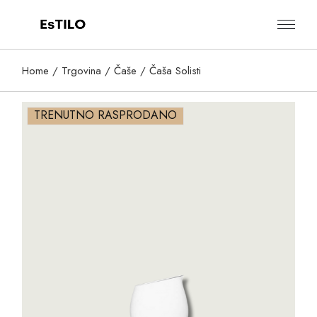
Skip
to
the
content
Home
Trgovina
Čaše
Čaša Solisti
TRENUTNO RASPRODANO