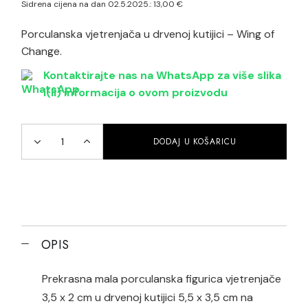
Sidrena cijena na dan 02.5.2025.:
13,00
€
Porculanska vjetrenjača u drvenoj kutijici – Wing of
Change.
Kontaktirajte nas na WhatsApp za više slika
i(li) informacija o ovom proizvodu
DODAJ U KOŠARICU
Porculanski ukras Wind of Change quantity
OPIS
Prekrasna mala porculanska figurica vjetrenjače
3,5 x 2 cm u drvenoj kutijici 5,5 x 3,5 cm na