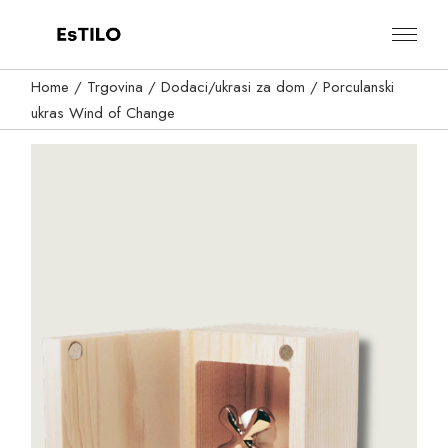
Skip
to
the
content
Home
Trgovina
Dodaci/ukrasi za dom
Porculanski
ukras Wind of Change