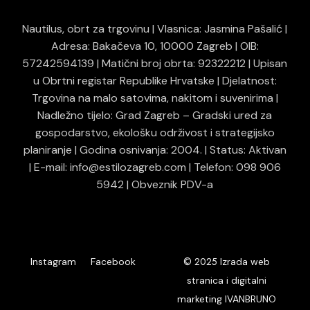
Nautilus, obrt za trgovinu | Vlasnica: Jasmina Pašalić |
Adresa: Bakačeva 10, 10000 Zagreb | OIB:
57242594139 | Matični broj obrta: 92322212 | Upisan
u Obrtni registar Republike Hrvatske | Djelatnost:
Trgovina na malo satovima, nakitom i suvenirima |
Nadležno tijelo: Grad Zagreb – Gradski ured za
gospodarstvo, ekološku održivost i strategijsko
planiranje | Godina osnivanja: 2004. | Status: Aktivan
| E-mail: info@estilozagreb.com | Telefon: 098 906
5942 | Obveznik PDV-a
© 2025
Instagram
Facebook
Izrada web
stranica i digitalni
marketing IVANBRUNO