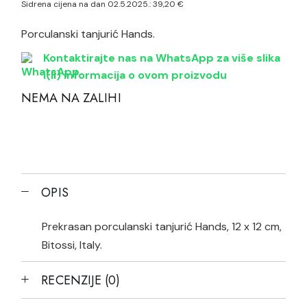
Sidrena cijena na dan 02.5.2025.:
39,20
€
je:
39,20 €.
49,00 €.
Porculanski tanjurić Hands.
Kontaktirajte nas na WhatsApp za više slika
i(li) informacija o ovom proizvodu
NEMA NA ZALIHI
OPIS
Prekrasan porculanski tanjurić Hands, 12 x 12 cm,
Bitossi, Italy.
RECENZIJE (0)