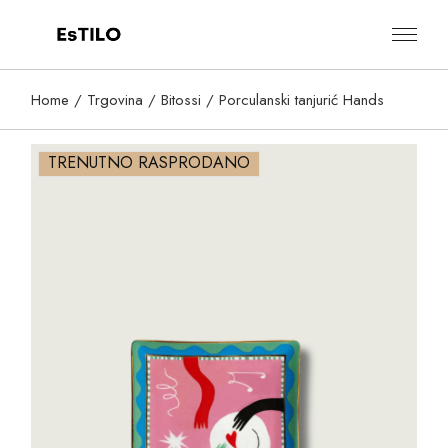
Skip
to
the
content
Home
Trgovina
Bitossi
Porculanski tanjurić Hands
TRENUTNO RASPRODANO