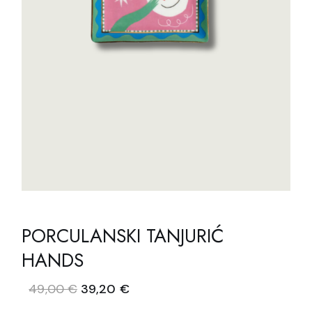
PORCULANSKI TANJURIĆ
HANDS
Izvorna
Trenutna
49,00
€
39,20
€
cijena
cijena
bila
je: