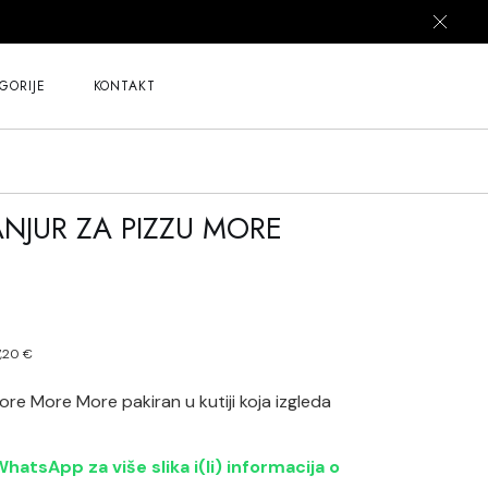
GORIJE
KONTAKT
NJUR ZA PIZZU MORE
tna
7,20
€
z
 €.
ore More More pakiran u kutiji koja izgleda
hatsApp za više slika i(li) informacija o