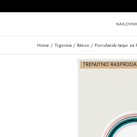
Skip
to
the
content
NASLOVNI
Home
Trgovina
Bitossi
Porculanski tanjur z
TRENUTNO RASPROD