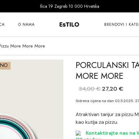
Ilica 19 Zagreb 10 000 Hrvatska
101 Copenhagen
Bitossi
CA
O NAMA
BRENDOVI I KATE
Cereria Molla
Dragon Diffusion
a Pizzu More More More
101 Copenhagen
Ernst
Bitossi
PORCULANSKI TA
Fer à Cheval
ANO
Cereria Molla
Goodwill
MORE MORE
Dragon Diffusion
Guanabana
Izvorna
Trenu
34,00
€
27,20
€
Ernst
cijena
Ichendorf
cijena
bila
je:
Fer à Cheval
Sidrena cijena na dan 02.5.2025.:
2
Katira Espe Nuñe
je:
27,20
34,00 €.
Goodwill
Klimchi
Atraktivan tanjur za pizzu M
Guanabana
kao kutija za pizzu.
Klong
Ichendorf
Lene Bjerre
Kontaktirajte nas na W