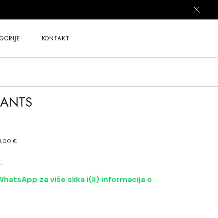
GORIJE
KONTAKT
LANTS
3,00
€
z
.
hatsApp za više slika i(li) informacija o