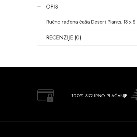
OPIS
Ručno rađena čaša Desert Plants, 13 x 8 
RECENZIJE (0)
100% SIGURNO PLAĆANJE