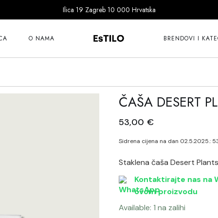
Ilica 19 Zagreb 10 000 Hrvatska
101 Copenhagen
Bitossi
CA
O NAMA
BRENDOVI I KATE
Cereria Molla
Dragon Diffusion
101 Copenhagen
Ernst
Bitossi
ČAŠA DESERT P
Fer à Cheval
Cereria Molla
Goodwill
53,00
€
Dragon Diffusion
Guanabana
Ernst
Sidrena cijena na dan 02.5.2025.:
5
Ichendorf
Fer à Cheval
Katira Espe Nuñe
Staklena čaša Desert Plants
Goodwill
Klimchi
Kontaktirajte nas na W
Guanabana
ovom proizvodu
Klong
Ichendorf
Lene Bjerre
Available: 1 na zalihi