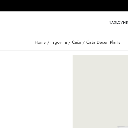
Skip
to
the
content
NASLOVNI
Home
Trgovina
Čaše
Čaša Desert Plants