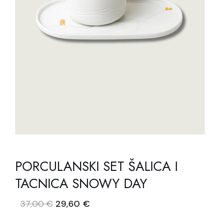
PORCULANSKI SET ŠALICA I
TACNICA SNOWY DAY
Izvorna
Trenutna
37,00
€
29,60
€
cijena
cijena
bila
je: