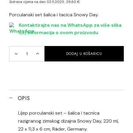
Sidrena cijena na dan 02.5.2025.:
29,60
€
je:
29,60 €.
37,00 €.
Porculanski set šalica i tacica Snowy Day.
Kontaktirajte nas na WhatsApp za više slika
i(li) informacija o ovom proizvodu
DODAJ U KOŠARICU
Porculanski set šalica i tacnica Snowy Day quantity
OPIS
Lijep porculanski set – šalica i tacnica
razigranog zimskog dizajna Snowy Day, 220 ml,
22 x 11,3 x 6 cm, Räder, Germany.