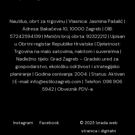
Nautilus, obrt za trgovinu | Vlasnica: Jasmina Pašalić |
Adresa: Bakačeva 10, 10000 Zagreb | OIB:
57242594139 | Matični broj obrta: 92322212 | Upisan
u Obrtni registar Republike Hrvatske | Djelatnost:
Trgovina na malo satovima, nakitom i suvenirima |
Nadležno tijelo: Grad Zagreb – Gradski ured za
gospodarstvo, ekološku održivost i strategijsko
planiranje | Godina osnivanja: 2004. | Status: Aktivan
| E-mail: info@estilozagreb.com | Telefon: 098 906
5942 | Obveznik PDV-a
© 2025
Instagram
Facebook
Izrada web
stranica i digitalni