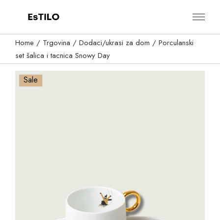
Skip
to
the
content
Home
Trgovina
Dodaci/ukrasi za dom
Porculanski
set šalica i tacnica Snowy Day
Sale