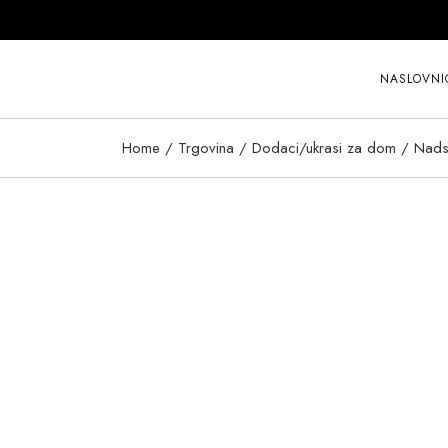
Skip
to
the
content
NASLOVNI
Home
Trgovina
Dodaci/ukrasi za dom
Nadst