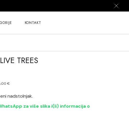
GORIJE
KONTAKT
LIVE TREES
5,00
€
z
neni nadstolnjak.
hatsApp za više slika i(li) informacija o