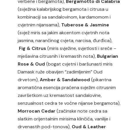
verbene i bergamota),
Bergamotto di Calabria
(svježina kalabrijskog bergamota i citrusa u
kombinaciji sa sandalovinom, kardamomom i
cvjetnim nijansama),
Tuberose & Jasmine
(svjež miris sa jakim akcentom cvjetnih nota
jasmina, narančinog cvjeta, narcisa, đurđica),
Fig & Citrus
(miris
svježine, svjetlosti i sreće –
mješavina citrusnih i kremastih nota),
Bulgarian
Rose & Oud
(bogat
cvjetni i baršunasti miris
Damask ruže obavijen “zadimljenim” Oud
drvetom),
Amber & Sandalwood
(
pikantna
aromatična esencija praćena svježim citrusnim
završetkom uz kremastost sandalovine,
senzualnost cedra te voćne nijanse bergamota),
Morrocan Cedar
(
začinske note cedra sa
slatkim orijentalnim mirisima klinčića, vanilije i
drvenastih pod-tonova),
Oud & Leather