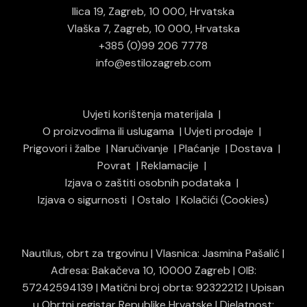
Ilica 19, Zagreb, 10 000, Hrvatska
Vlaška 7, Zagreb, 10 000, Hrvatska
+385 (0)99 206 7778
info@estilozagreb.com
Uvjeti korištenja materijala
O proizvodima ili uslugama
Uvjeti prodaje
Prigovori i žalbe
Naručivanje
Plaćanje
Dostava
Povrat
Reklamacije
Izjava o zaštiti osobnih podataka
Izjava o sigurnosti
Ostalo
Kolačići (Cookies)
Nautilus, obrt za trgovinu | Vlasnica: Jasmina Pašalić |
Adresa: Bakačeva 10, 10000 Zagreb | OIB:
57242594139 | Matični broj obrta: 92322212 | Upisan
u Obrtni registar Republike Hrvatske | Djelatnost: