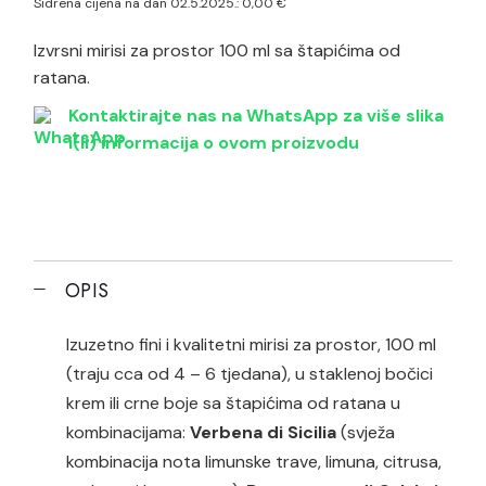
Sidrena cijena na dan 02.5.2025.:
0,00
€
Izvrsni mirisi za prostor 100 ml sa štapićima od
ratana.
Kontaktirajte nas na WhatsApp za više slika
i(li) informacija o ovom proizvodu
OPIS
Izuzetno fini i kvalitetni mirisi za prostor, 100 ml
(traju cca od 4 – 6 tjedana), u staklenoj bočici
krem ili crne boje sa štapićima od ratana u
kombinacijama:
Verbena di Sicilia
(svježa
kombinacija nota limunske trave, limuna, citrusa,