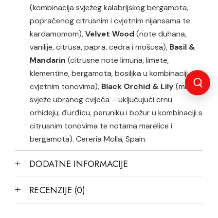
(
kombinacija svježeg kalabrijskog bergamota,
popraćenog citrusnim i c
vjetnim nijansama te
kardamomom),
Velvet Wood
(note duhana,
vanilije, citrusa, papra, cedra i mošusa),
Basil &
Mandarin
(citrusne note limuna, limete,
klementine, bergamota, bosiljka u kombinaciji s
cvjetnim tonovima),
Black Orchid & Lily
(miris
svježe ubranog cvijeća –
uključujući crnu
orhideju, đurđicu, peruniku i božur
u kombinaciji s
citrusnim tonovima te notama marelice i
bergamota).
Cereria Molla, Spain.
DODATNE INFORMACIJE
RECENZIJE (0)