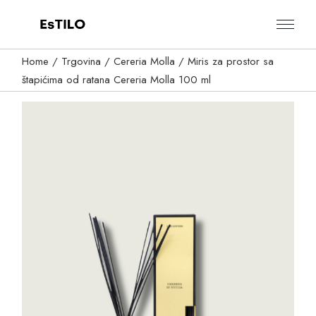
Skip
to
the
content
Home
Trgovina
Cereria Molla
Miris za prostor sa
štapićima od ratana Cereria Molla 100 ml