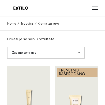
Skip
to
the
content
Home
Trgovina
Krema za ruke
Prikazuje se svih 3 rezultata
Zadano sortiranje
TRENUTNO
RASPRODANO