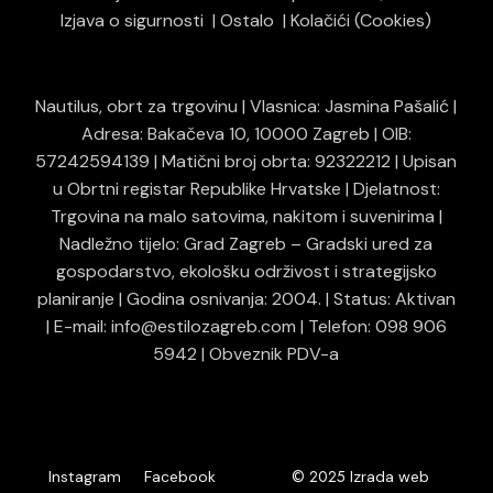
Izjava o sigurnosti
Ostalo
Kolačići (Cookies)
Nautilus, obrt za trgovinu | Vlasnica: Jasmina Pašalić |
Adresa: Bakačeva 10, 10000 Zagreb | OIB:
57242594139 | Matični broj obrta: 92322212 | Upisan
u Obrtni registar Republike Hrvatske | Djelatnost:
Trgovina na malo satovima, nakitom i suvenirima |
Nadležno tijelo: Grad Zagreb – Gradski ured za
gospodarstvo, ekološku održivost i strategijsko
planiranje | Godina osnivanja: 2004. | Status: Aktivan
| E-mail: info@estilozagreb.com | Telefon: 098 906
5942 | Obveznik PDV-a
© 2025
Instagram
Facebook
Izrada web