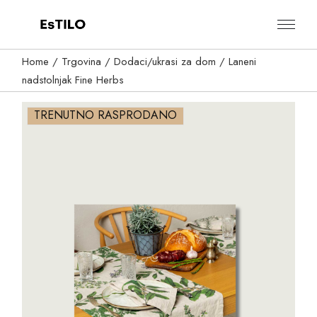
Skip
to
the
content
Home
Trgovina
Dodaci/ukrasi za dom
Laneni
nadstolnjak Fine Herbs
TRENUTNO RASPRODANO