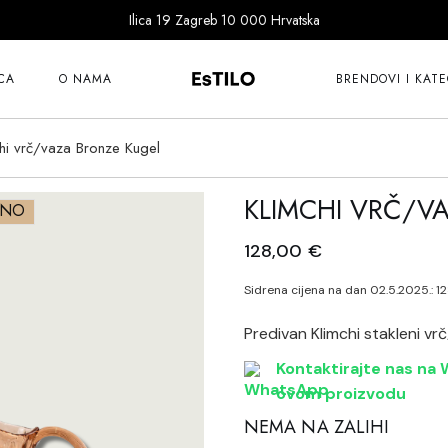
Ilica 19 Zagreb 10 000 Hrvatska
101 Copenhagen
Bitossi
CA
O NAMA
BRENDOVI I KATE
Cereria Molla
Dragon Diffusion
hi vrč/vaza Bronze Kugel
101 Copenhagen
Ernst
Bitossi
KLIMCHI VRČ/V
Fer à Cheval
ANO
Cereria Molla
Goodwill
128,00
€
Dragon Diffusion
Guanabana
Ernst
Sidrena cijena na dan 02.5.2025.:
1
Ichendorf
Fer à Cheval
Katira Espe Nuñe
Predivan Klimchi stakleni vrč
Goodwill
Klimchi
Kontaktirajte nas na W
Guanabana
ovom proizvodu
Klong
Ichendorf
NEMA NA ZALIHI
Lene Bjerre