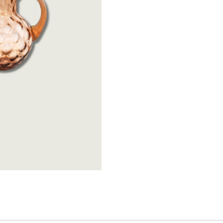
Katira Espe Nuñe
Linoroom
Klimchi
Polspotten
Klong
Räder
Lene Bjerre
SIlt
Linoroom
Vicky Bargalló
Polspotten
Knjige
Räder
SIlt
Vicky Bargalló
Knjige