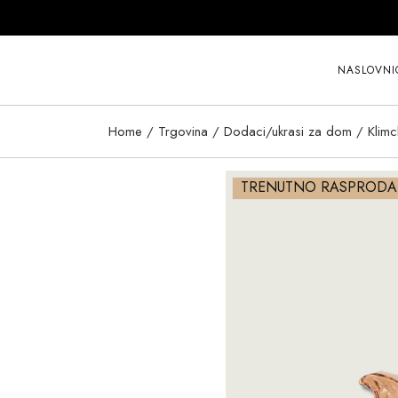
Skip
to
the
content
NASLOVNI
Home
Trgovina
Dodaci/ukrasi za dom
Klimc
TRENUTNO RASPROD