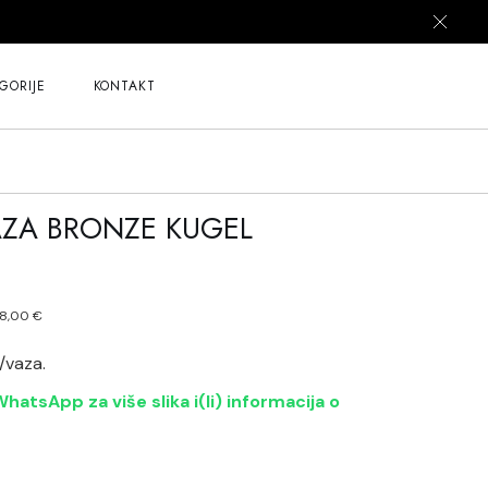
GORIJE
KONTAKT
AZA BRONZE KUGEL
28,00
€
z
/vaza.
hatsApp za više slika i(li) informacija o