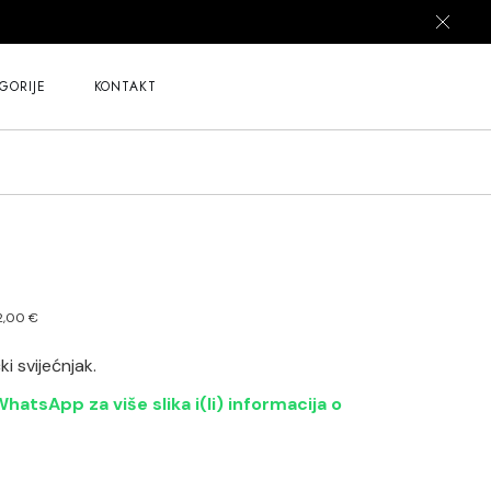
GORIJE
KONTAKT
12,00
€
z
i svijećnjak.
hatsApp za više slika i(li) informacija o