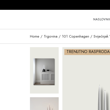
Skip
to
the
content
NASLOVNI
Home
Trgovina
101 Copenhagen
Svijećnjak
TRENUTNO RASPROD