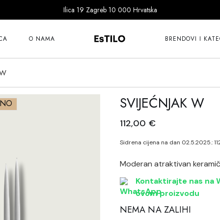
Ilica 19 Zagreb 10 000 Hrvatska
101 Copenhagen
Bitossi
CA
O NAMA
BRENDOVI I KATE
Cereria Molla
Dragon Diffusion
 W
101 Copenhagen
Ernst
Bitossi
SVIJEĆNJAK W
Fer à Cheval
ANO
Cereria Molla
Goodwill
112,00
€
Dragon Diffusion
Guanabana
Ernst
Sidrena cijena na dan 02.5.2025.:
1
Ichendorf
Fer à Cheval
Katira Espe Nuñe
Moderan atraktivan keramičk
Goodwill
Klimchi
Kontaktirajte nas na W
Guanabana
ovom proizvodu
Klong
Ichendorf
NEMA NA ZALIHI
Lene Bjerre