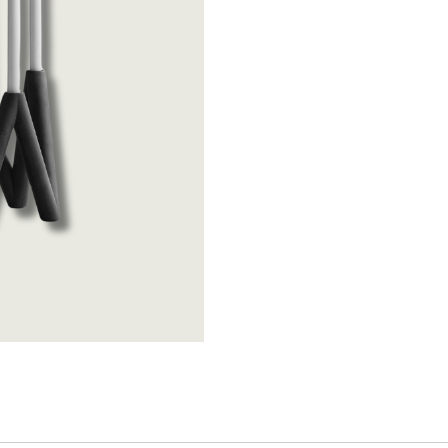
Katira Espe Nuñe
Linoroom
Klimchi
Polspotten
Klong
Räder
Lene Bjerre
SIlt
Linoroom
Vicky Bargalló
Polspotten
Knjige
Räder
SIlt
Vicky Bargalló
Knjige