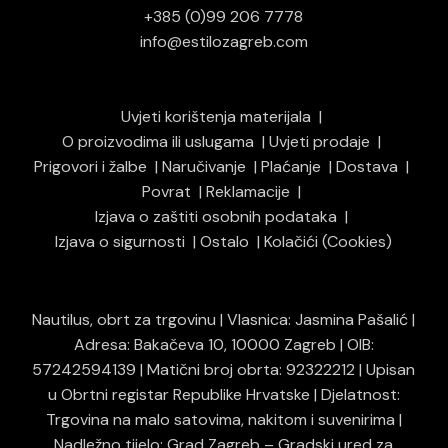
+385 (0)99 206 7778
info@estilozagreb.com
Uvjeti korištenja materijala
O proizvodima ili uslugama
Uvjeti prodaje
Prigovori i žalbe
Naručivanje
Plaćanje
Dostava
Povrat
Reklamacije
Izjava o zaštiti osobnih podataka
Izjava o sigurnosti
Ostalo
Kolačići (Cookies)
Nautilus, obrt za trgovinu | Vlasnica: Jasmina Pašalić |
Adresa: Bakačeva 10, 10000 Zagreb | OIB:
57242594139 | Matični broj obrta: 92322212 | Upisan
u Obrtni registar Republike Hrvatske | Djelatnost:
Trgovina na malo satovima, nakitom i suvenirima |
Nadležno tijelo: Grad Zagreb – Gradski ured za