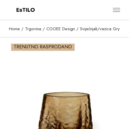
Skip
to
the
content
Home
Trgovina
COOEE Design
Svijećnjak/vazica Gry
TRENUTNO RASPRODANO