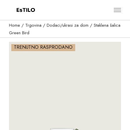
Skip
to
the
content
Home
Trgovina
Dodaci/ukrasi za dom
Staklena šalica
Green Bird
TRENUTNO RASPRODANO