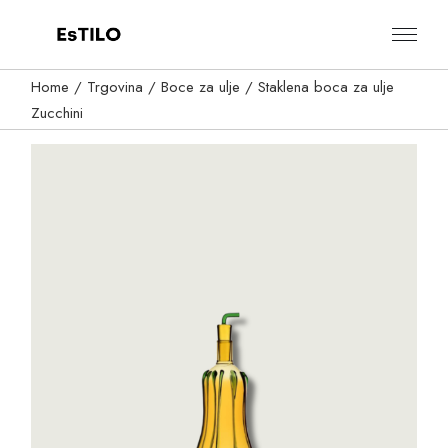
Skip
to
the
content
Home
Trgovina
Boce za ulje
Staklena boca za ulje
Zucchini