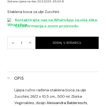
Sidrena cijena na dan 02.5.2025.:
65,00
€
Staklena boca za ulje Zucchini.
Kontaktirajte nas na WhatsApp za više slika
i(li) informacija o ovom proizvodu
DODAJ U KOŠARICU
Staklena boca za ulje Zucchini quantity
OPIS
Lijepa ručno rađena staklena boca za ulje
Zucchini, 26/2 x 10,5 cm., 500 ml. Zbirka
Vegetables, dizajn
Alessandra Baldereschi,