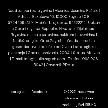
Nautilus, obrt za trgovinu | Vlasnica: Jasmina Pašalić |
Adresa: Bakačeva 10, 10000 Zagreb | OIB:
57242594139 | Matični broj obrta: 92322212 | Upisan
u Obrtni registar Republike Hrvatske | Djelatnost:
Trgovina na malo satovima, nakitom i suvenirima |
Nadležno tijelo: Grad Zagreb – Gradski ured za
gospodarstvo, ekološku održivost i strategijsko
planiranje | Godina osnivanja: 2004. | Status: Aktivan
| E-mail: info@estilozagreb.com | Telefon: 098 906
5942 | Obveznik PDV-a
© 2025
Instagram
Facebook
Izrada web
stranica i digitalni
marketing IVANBRUNO