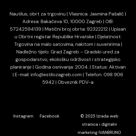
Nautilus, obrt za trgovinu | Vlasnica: Jasmina Pašalić |
Adresa: Bakačeva 10, 10000 Zagreb | OIB:
57242594139 | Matični broj obrta: 92322212 | Upisan
u Obrtni registar Republike Hrvatske | Djelatnost:
Trgovina na malo satovima, nakitom i suvenirima |
Nadležno tijelo: Grad Zagreb – Gradski ured za
gospodarstvo, ekološku održivost i strategijsko
planiranje | Godina osnivanja: 2004. | Status: Aktivan
| E-mail: info@estilozagreb.com | Telefon: 098 906
5942 | Obveznik PDV-a
© 2025
Instagram
Facebook
Izrada web
stranica i digitalni
marketing IVANBRUNO