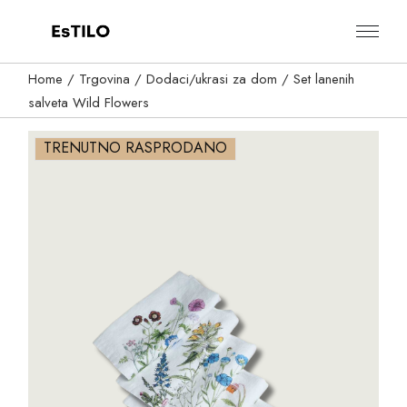
Skip
to
the
content
Home
Trgovina
Dodaci/ukrasi za dom
Set lanenih
salveta Wild Flowers
TRENUTNO RASPRODANO