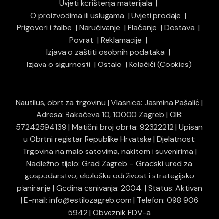
Uvjeti korištenja materijala
O proizvodima ili uslugama
Uvjeti prodaje
Prigovori i žalbe
Naručivanje
Plaćanje
Dostava
Povrat
Reklamacije
Izjava o zaštiti osobnih podataka
Izjava o sigurnosti
Ostalo
Kolačići (Cookies)
Nautilus, obrt za trgovinu | Vlasnica: Jasmina Pašalić |
Adresa: Bakačeva 10, 10000 Zagreb | OIB:
57242594139 | Matični broj obrta: 92322212 | Upisan
u Obrtni registar Republike Hrvatske | Djelatnost:
Trgovina na malo satovima, nakitom i suvenirima |
Nadležno tijelo: Grad Zagreb – Gradski ured za
gospodarstvo, ekološku održivost i strategijsko
planiranje | Godina osnivanja: 2004. | Status: Aktivan
| E-mail: info@estilozagreb.com | Telefon: 098 906
5942 | Obveznik PDV-a