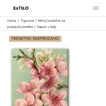
Skip
to
the
content
Home
Trgovina
Mirisi/sredstva za
pranje/kozmetika
Sapun u kutiji
TRENUTNO RASPRODANO