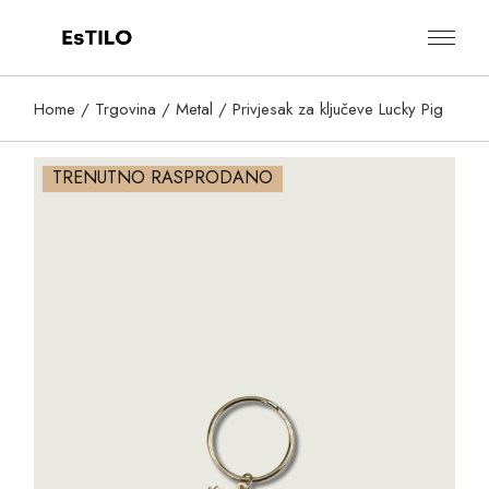
Skip
to
the
content
Home
Trgovina
Metal
Privjesak za ključeve Lucky Pig
TRENUTNO RASPRODANO