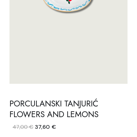
PORCULANSKI TANJURIĆ
FLOWERS AND LEMONS
Izvorna
Trenutna
47,00
€
37,60
€
cijena
cijena
bila
je: