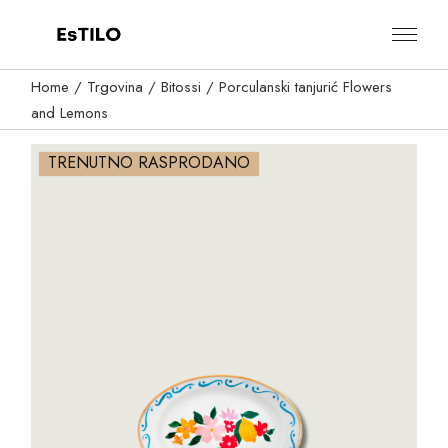
Skip
to
the
content
Home
Trgovina
Bitossi
Porculanski tanjurić Flowers
and Lemons
TRENUTNO RASPRODANO