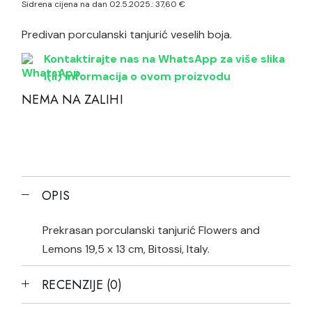
Sidrena cijena na dan 02.5.2025.:
37,60
€
je:
37,60 €.
47,00 €.
Predivan porculanski tanjurić veselih boja.
Kontaktirajte nas na WhatsApp za više slika
i(li) informacija o ovom proizvodu
NEMA NA ZALIHI
OPIS
Prekrasan porculanski tanjurić Flowers and
Lemons 19,5 x 13 cm, Bitossi, Italy.
RECENZIJE (0)