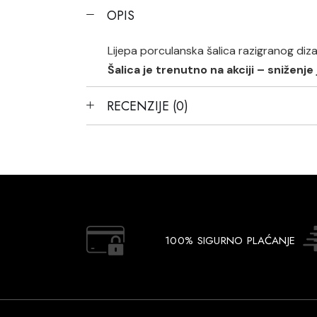
OPIS
Lijepa porculanska šalica razigranog diz
Šalica je trenutno na akciji – sniženj
RECENZIJE (0)
100% SIGURNO PLAĆANJE