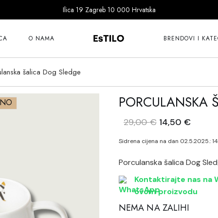
Ilica 19 Zagreb 10 000 Hrvatska
101 Copenhagen
Bitossi
CA
O NAMA
BRENDOVI I KATE
Cereria Molla
Dragon Diffusion
ulanska šalica Dog Sledge
101 Copenhagen
Ernst
Bitossi
PORCULANSKA Š
Fer à Cheval
ANO
Cereria Molla
Goodwill
Izvorna
Trenu
29,00
€
14,50
€
Dragon Diffusion
cijena
cijena
Guanabana
bila
je:
Ernst
Sidrena cijena na dan 02.5.2025.:
1
Ichendorf
je:
14,50 
29,00 €.
Fer à Cheval
Katira Espe Nuñe
Porculanska šalica Dog Sled
Goodwill
Klimchi
Kontaktirajte nas na W
Guanabana
ovom proizvodu
Klong
Ichendorf
NEMA NA ZALIHI
Lene Bjerre