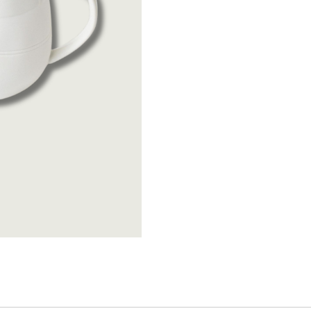
Katira Espe Nuñe
Linoroom
Klimchi
Polspotten
Klong
Räder
Lene Bjerre
SIlt
Linoroom
Vicky Bargalló
Polspotten
Knjige
Räder
SIlt
Vicky Bargalló
Knjige