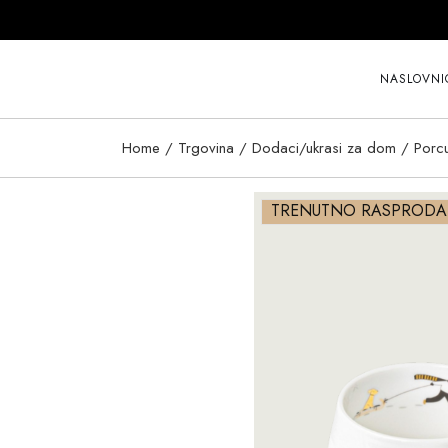
Skip
to
the
content
NASLOVNI
Home
Trgovina
Dodaci/ukrasi za dom
Porc
TRENUTNO RASPROD