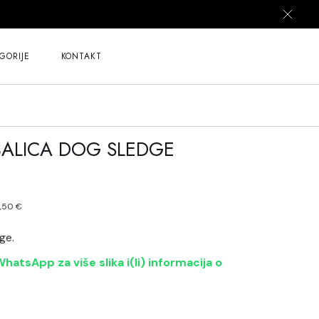
GORIJE
KONTAKT
ALICA DOG SLEDGE
tna
4,50
€
€.
z
ge.
hatsApp za više slika i(li) informacija o