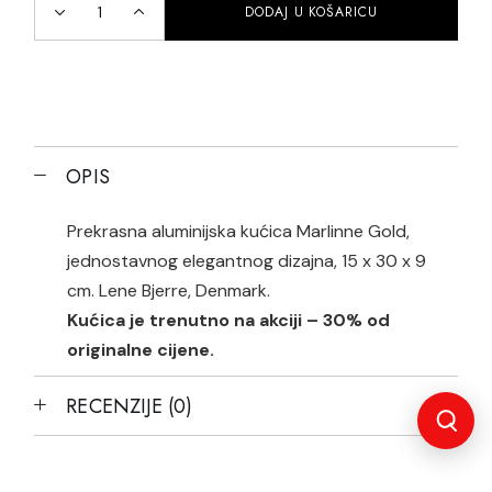
DODAJ U KOŠARICU
Metalna kućica Marlinne Gold quantity
OPIS
Prekrasna aluminijska kućica Marlinne Gold,
jednostavnog elegantnog dizajna, 15 x 30 x 9
cm. Lene Bjerre, Denmark.
Kućica je trenutno na akciji – 30% od
originalne cijene.
RECENZIJE (0)