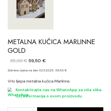
METALNA KUĆICA MARLINNE
GOLD
Izvorna
Trenutna
85,00
€
59,50
€
cijena
cijena
bila
je:
Sidrena cijena na dan 02.5.2025.:
59,50
€
je:
59,50 €.
85,00 €.
Vrlo lijepa metalna kućica Marlinne.
Kontaktirajte nas na WhatsApp za više slika
i(li) informacija o ovom proizvodu