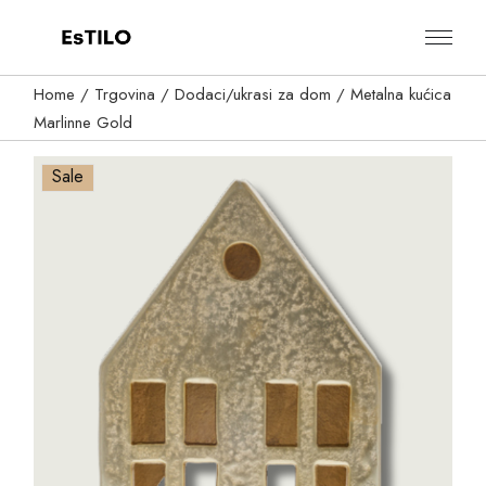
Skip
to
the
content
Home
Trgovina
Dodaci/ukrasi za dom
Metalna kućica
Marlinne Gold
Sale