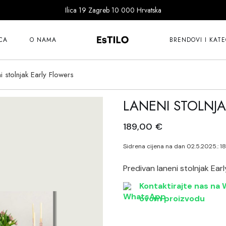
Ilica 19 Zagreb 10 000 Hrvatska
101 Copenhagen
Bitossi
CA
O NAMA
BRENDOVI I KATE
Cereria Molla
Dragon Diffusion
i stolnjak Early Flowers
101 Copenhagen
Ernst
Bitossi
LANENI STOLNJ
Fer à Cheval
Cereria Molla
Goodwill
189,00
€
Dragon Diffusion
Guanabana
Ernst
Sidrena cijena na dan 02.5.2025.:
1
Ichendorf
Fer à Cheval
Katira Espe Nuñe
Predivan laneni stolnjak Earl
Goodwill
Klimchi
Kontaktirajte nas na W
Guanabana
ovom proizvodu
Klong
Ichendorf
Lene Bjerre