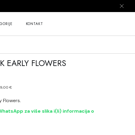
GORIJE
KONTAKT
AK EARLY FLOWERS
89,00
€
z
y Flowers.
hatsApp za više slika i(li) informacija o