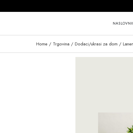
Skip
to
the
content
NASLOVNI
Home
Trgovina
Dodaci/ukrasi za dom
Lanen