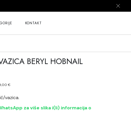
GORIJE
KONTAKT
VAZICA BERYL HOBNAIL
9,00
€
z
ić/vazica.
hatsApp za više slika i(li) informacija o