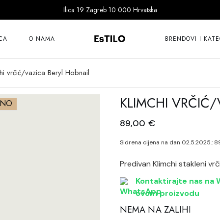
Ilica 19 Zagreb 10 000 Hrvatska
101 Copenhagen
Bitossi
CA
O NAMA
BRENDOVI I KATE
Cereria Molla
Dragon Diffusion
hi vrčić/vazica Beryl Hobnail
101 Copenhagen
Ernst
Bitossi
KLIMCHI VRČIĆ/
Fer à Cheval
ANO
Cereria Molla
Goodwill
89,00
€
Dragon Diffusion
Guanabana
Ernst
Sidrena cijena na dan 02.5.2025.:
8
Ichendorf
Fer à Cheval
Katira Espe Nuñe
Predivan Klimchi stakleni vrč
Goodwill
Klimchi
Kontaktirajte nas na W
Guanabana
ovom proizvodu
Klong
Ichendorf
NEMA NA ZALIHI
Lene Bjerre