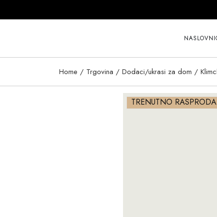
Skip
to
the
content
NASLOVNI
Home
Trgovina
Dodaci/ukrasi za dom
Klimc
TRENUTNO RASPROD