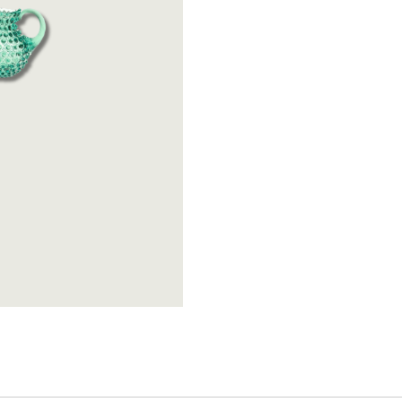
Katira Espe Nuñe
Linoroom
Klimchi
Polspotten
Klong
Räder
Lene Bjerre
SIlt
Linoroom
Vicky Bargalló
Polspotten
Knjige
Räder
SIlt
Vicky Bargalló
Knjige