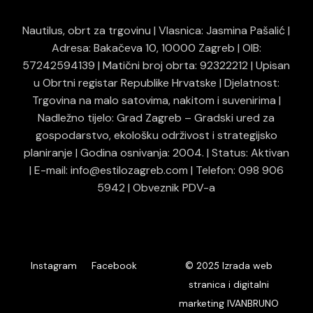
Nautilus, obrt za trgovinu | Vlasnica: Jasmina Pašalić |
Adresa: Bakačeva 10, 10000 Zagreb | OIB:
57242594139 | Matični broj obrta: 92322212 | Upisan
u Obrtni registar Republike Hrvatske | Djelatnost:
Trgovina na malo satovima, nakitom i suvenirima |
Nadležno tijelo: Grad Zagreb – Gradski ured za
gospodarstvo, ekološku održivost i strategijsko
planiranje | Godina osnivanja: 2004. | Status: Aktivan
| E-mail: info@estilozagreb.com | Telefon: 098 906
5942 | Obveznik PDV-a
© 2025
Instagram
Facebook
Izrada web
stranica i digitalni
marketing IVANBRUNO