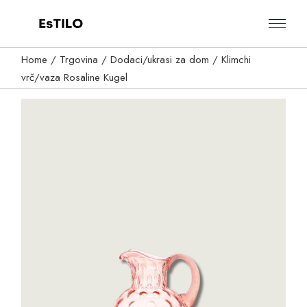
Skip
to
the
content
Home
Trgovina
Dodaci/ukrasi za dom
Klimchi
vrč/vaza Rosaline Kugel