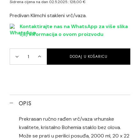
Sidrena cijena na dan 02.5.2025.:
128,00
€
Predivan Klimchi stakleni vrč/vaza.
Kontaktirajte nas na WhatsApp za više slika
i(li) informacija o ovom proizvodu
DODAJ U KOŠARICU
Klimchi vrč/vaza Rosaline Kugel quantity
OPIS
Prekrasan ručno rađen vrč/vaza vrhunske
kvalitete, kristalno Bohemia staklo bez olova.
Može se prati u perilici posuđa, 2000 ml, 20 x 22