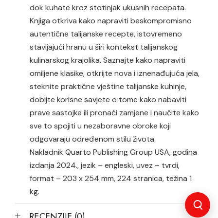
dok kuhate kroz stotinjak ukusnih recepata.
Knjiga
otkriva kako napraviti beskompromisno
autentične talijanske recepte, istovremeno
stavljajući hranu u širi kontekst talijanskog
kulinarskog krajolika. Saznajte kako napraviti
omiljene klasike, otkrijte nova i iznenađujuća jela,
steknite praktične vještine talijanske kuhinje,
dobijte korisne savjete o tome kako nabaviti
prave sastojke ili pronaći zamjene i naučite kako
sve to spojiti u nezaboravne obroke koji
odgovaraju određenom stilu života.
Nakladnik Quarto Publishing Group USA, godina
izdanja 2024., jezik – engleski, uvez – tvrdi,
format – 203 x 254 mm, 224 stranica, težina 1
kg.
RECENZIJE (0)