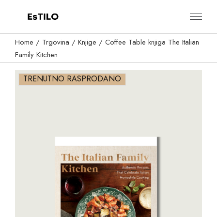
Skip
to
the
content
Home
Trgovina
Knjige
Coffee Table knjiga The Italian
Family Kitchen
TRENUTNO RASPRODANO