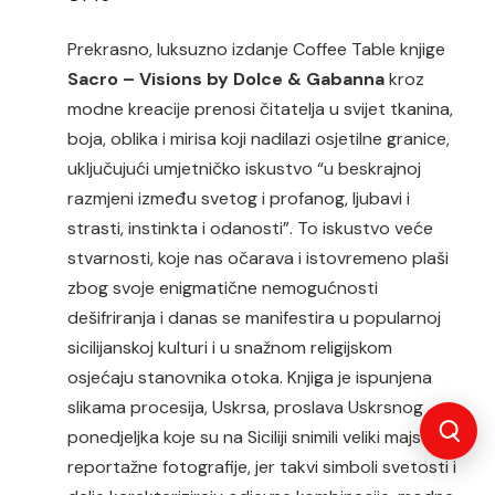
Prekrasno, luksuzno izdanje Coffee Table knjige
Sacro – Visions by Dolce & Gabanna
kroz
modne kreacije
prenosi čitatelja u svijet tkanina,
boja, oblika i mirisa koji nadilazi osjetilne granice,
uključujući umjetničko iskustvo “u beskrajnoj
razmjeni između svetog i profanog, ljubavi i
strasti, instinkta i odanosti”.
To iskustvo veće
stvarnosti, koje nas očarava i istovremeno plaši
zbog svoje enigmatične nemogućnosti
dešifriranja i danas se manifestira u popularnoj
sicilijanskoj kulturi i u snažnom religijskom
osjećaju stanovnika otoka. Knjiga je ispunjena
slikama procesija, Uskrsa, proslava Uskrsnog
ponedjeljka koje su na Siciliji snimili veliki majstori
reportažne fotografije, jer takvi simboli svetosti i