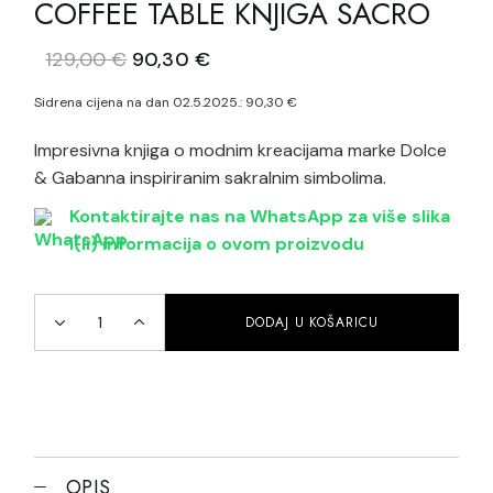
COFFEE TABLE KNJIGA SACRO
Izvorna
Trenutna
129,00
€
90,30
€
cijena
cijena
bila
je:
Sidrena cijena na dan 02.5.2025.:
90,30
€
je:
90,30 €.
129,00 €.
Impresivna knjiga o modnim kreacijama marke Dolce
& Gabanna inspiriranim sakralnim simbolima.
Kontaktirajte nas na WhatsApp za više slika
i(li) informacija o ovom proizvodu
DODAJ U KOŠARICU
Coffee Table knjiga Sacro quantity
OPIS