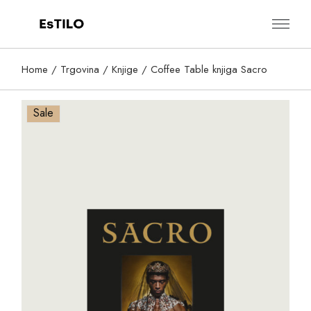
Skip
to
the
content
Home
Trgovina
Knjige
Coffee Table knjiga Sacro
Sale