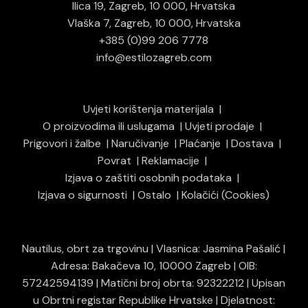
Ilica 19, Zagreb, 10 000, Hrvatska
Vlaška 7, Zagreb, 10 000, Hrvatska
+385 (0)99 206 7778
info@estilozagreb.com
Uvjeti korištenja materijala
O proizvodima ili uslugama
Uvjeti prodaje
Prigovori i žalbe
Naručivanje
Plaćanje
Dostava
Povrat
Reklamacije
Izjava o zaštiti osobnih podataka
Izjava o sigurnosti
Ostalo
Kolačići (Cookies)
Nautilus, obrt za trgovinu | Vlasnica: Jasmina Pašalić |
Adresa: Bakačeva 10, 10000 Zagreb | OIB:
57242594139 | Matični broj obrta: 92322212 | Upisan
u Obrtni registar Republike Hrvatske | Djelatnost: