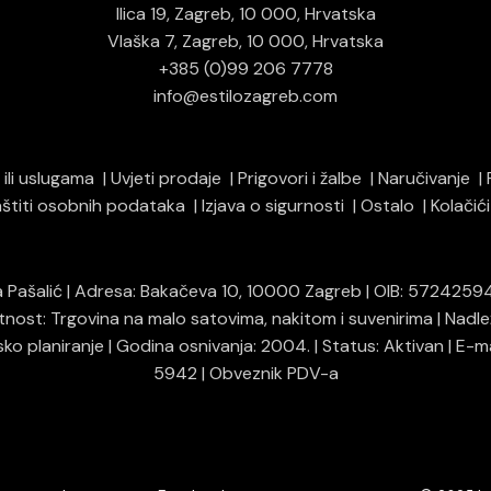
Ilica 19, Zagreb, 10 000, Hrvatska
Vlaška 7, Zagreb, 10 000, Hrvatska
+385 (0)99 206 7778
info@estilozagreb.com
ili uslugama
Uvjeti prodaje
Prigovori i žalbe
Naručivanje
zaštiti osobnih podataka
Izjava o sigurnosti
Ostalo
Kolačić
na Pašalić | Adresa: Bakačeva 10, 10000 Zagreb | OIB: 57242594
atnost: Trgovina na malo satovima, nakitom i suvenirima | Nadl
ko planiranje | Godina osnivanja: 2004. | Status: Aktivan | E-
5942 | Obveznik PDV-a