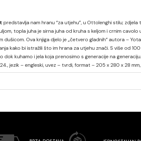
rt
predstavlja nam hranu
“za utjehu”, u Ottolenghi stilu; zdjela
ljom, topla juha je sirna juha od kruha s keljom i crnim cavolo
 dušicom. Ova knjiga djelo je „četvero gladnih“ autora – Yotam
vanja kako bi istražili što im hrana za utjehu znači. S više od
mo dok kuhamo i jela koja prenosimo s generacije na generaciju
4., jezik – engleski, uvez – tvrdi, format – 205 x 280 x 28 mm, 