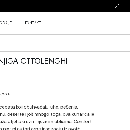
GORIJE
KONTAKT
NJIGA OTTOLENGHI
5,00
€
z
ecepata koji obuhvaćaju juhe, pečenja,
ninu, deserte i još mnogo toga, ova kuharica je
uža utjehu u svim njezinim oblicima. Comfort
jezini autori crpe inspiraciju iz svojih