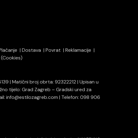
Plaćanje
Dostava
Povrat
Reklamacije
i (Cookies)
139 | Matični broj obrta: 92322212 | Upisan u
ežno tijelo: Grad Zagreb – Gradski ured za
mail: info@estilozagreb.com | Telefon: 098 906