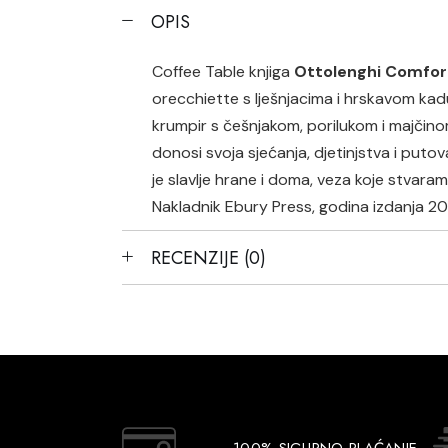
OPIS
Coffee Table knjiga
Ottolenghi Comfo
orecchiette s lješnjacima i hrskavom kadu
krumpir s češnjakom, porilukom i majčinom
donosi svoja sjećanja, djetinjstva i puto
je slavlje hrane i doma, veza koje stvara
Nakladnik Ebury Press, godina izdanja 202
RECENZIJE (0)