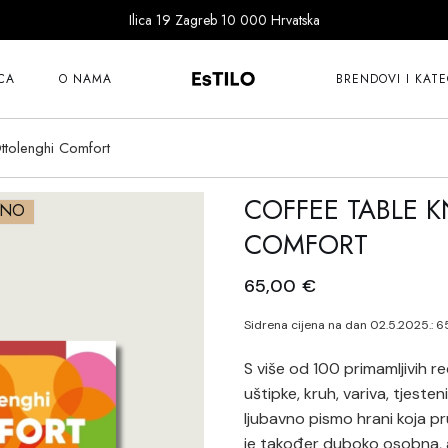
Ilica 19 Zagreb 10 000 Hrvatska
101 Copenhagen
Bitossi
CA
O NAMA
BRENDOVI I KATE
Cereria Molla
Dragon Diffusion
ttolenghi Comfort
101 Copenhagen
Ernst
Bitossi
COFFEE TABLE K
Fer à Cheval
ANO
Cereria Molla
Goodwill
COMFORT
Dragon Diffusion
Guanabana
65,00
€
Ernst
Ichendorf
Fer à Cheval
Sidrena cijena na dan 02.5.2025.:
6
Katira Espe Nuñe
Goodwill
Klimchi
S više od 100 primamljivih r
Guanabana
uštipke, kruh, variva, tjeste
Klong
Ichendorf
ljubavno pismo hrani koja pr
Lene Bjerre
je također duboko osobna, a n