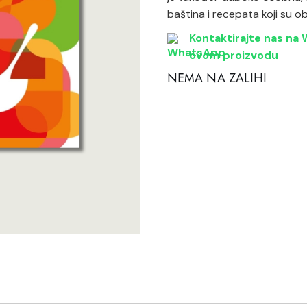
Katira Espe Nuñe
Linoroom
baština i recepata koji su ob
Klimchi
Polspotten
Kontaktirajte nas na W
Klong
Räder
ovom proizvodu
Lene Bjerre
SIlt
NEMA NA ZALIHI
Linoroom
Vicky Bargalló
Polspotten
Knjige
Räder
SIlt
Vicky Bargalló
Knjige