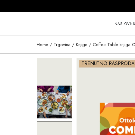
Skip
to
the
content
NASLOVNI
Home
Trgovina
Knjige
Coffee Table knjiga O
TRENUTNO RASPROD