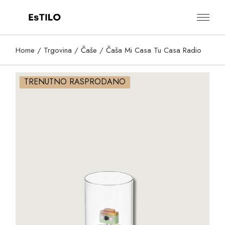
Skip
to
the
content
Home
Trgovina
Čaše
Čaša Mi Casa Tu Casa Radio
TRENUTNO RASPRODANO