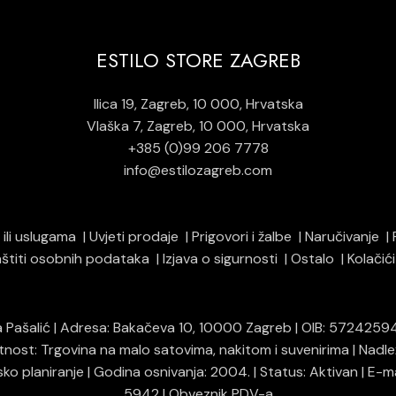
ESTILO STORE ZAGREB
Ilica 19, Zagreb, 10 000, Hrvatska
Vlaška 7, Zagreb, 10 000, Hrvatska
+385 (0)99 206 7778
info@estilozagreb.com
ili uslugama
Uvjeti prodaje
Prigovori i žalbe
Naručivanje
zaštiti osobnih podataka
Izjava o sigurnosti
Ostalo
Kolačić
na Pašalić | Adresa: Bakačeva 10, 10000 Zagreb | OIB: 57242594
atnost: Trgovina na malo satovima, nakitom i suvenirima | Nadl
ko planiranje | Godina osnivanja: 2004. | Status: Aktivan | E-
5942 | Obveznik PDV-a