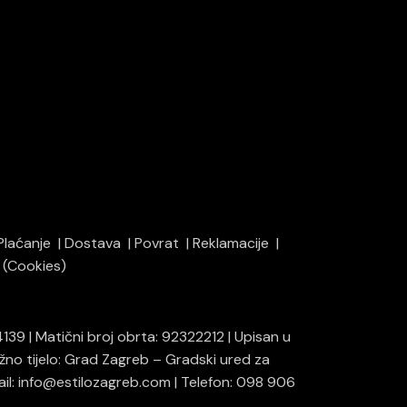
Plaćanje
Dostava
Povrat
Reklamacije
i (Cookies)
139 | Matični broj obrta: 92322212 | Upisan u
ežno tijelo: Grad Zagreb – Gradski ured za
mail: info@estilozagreb.com | Telefon: 098 906