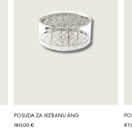
Katira Espe Nuñe
Linoroom
Klimchi
Polspotten
Klong
Räder
Lene Bjerre
SIlt
Linoroom
Vicky Bargalló
Polspotten
Knjige
Räder
SIlt
Vicky Bargalló
Knjige
POSUDA ZA IKEBANU ÄNG
PO
180,00
€
87