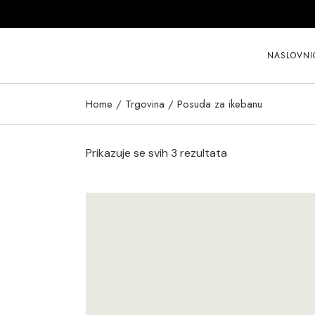
Skip
to
the
content
NASLOVNI
Home
Trgovina
Posuda za ikebanu
Prikazuje se svih 3 rezultata