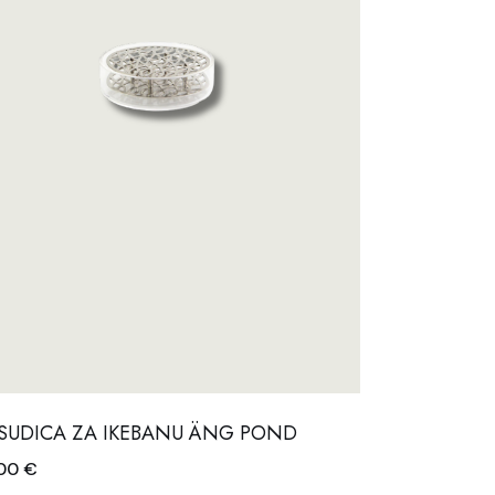
z
SUDICA ZA IKEBANU ÄNG POND
,00
€