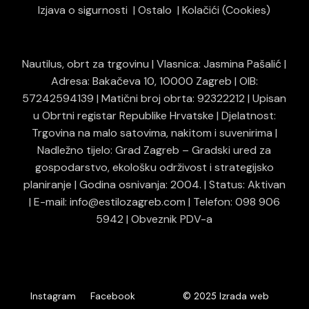
Izjava o sigurnosti
Ostalo
Kolačići (Cookies)
Nautilus, obrt za trgovinu | Vlasnica: Jasmina Pašalić |
Adresa: Bakačeva 10, 10000 Zagreb | OIB:
57242594139 | Matični broj obrta: 92322212 | Upisan
u Obrtni registar Republike Hrvatske | Djelatnost:
Trgovina na malo satovima, nakitom i suvenirima |
Nadležno tijelo: Grad Zagreb – Gradski ured za
gospodarstvo, ekološku održivost i strategijsko
planiranje | Godina osnivanja: 2004. | Status: Aktivan
| E-mail: info@estilozagreb.com | Telefon: 098 906
5942 | Obveznik PDV-a
© 2025
Instagram
Facebook
Izrada web