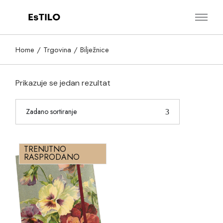
Skip
to
the
content
Home
Trgovina
Bilježnice
Prikazuje se jedan rezultat
Zadano sortiranje
TRENUTNO
RASPRODANO