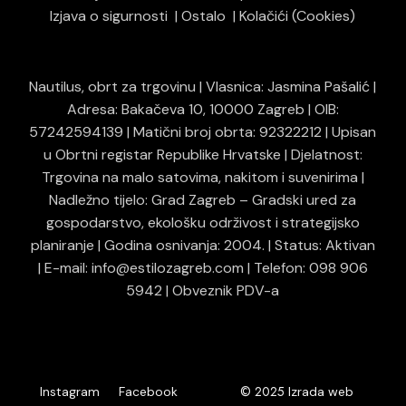
Izjava o sigurnosti
Ostalo
Kolačići (Cookies)
Nautilus, obrt za trgovinu | Vlasnica: Jasmina Pašalić |
Adresa: Bakačeva 10, 10000 Zagreb | OIB:
57242594139 | Matični broj obrta: 92322212 | Upisan
u Obrtni registar Republike Hrvatske | Djelatnost:
Trgovina na malo satovima, nakitom i suvenirima |
Nadležno tijelo: Grad Zagreb – Gradski ured za
gospodarstvo, ekološku održivost i strategijsko
planiranje | Godina osnivanja: 2004. | Status: Aktivan
| E-mail: info@estilozagreb.com | Telefon: 098 906
5942 | Obveznik PDV-a
© 2025
Instagram
Facebook
Izrada web